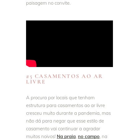
paisagem no convite.
#5 CASAMENTOS AO AR
LIVRE
A procura por locais que tenham
estrutura para casamentos ao ar livre
cresceu muito durante a pandemia, mas
não dá para negar que esse estilo de
casamento vai continuar a agradar
muitos noivos!
Na praia
,
no campo
, na