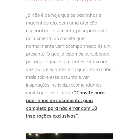
Já não é de hoje que os padrinhos e
madrinhas recebem uma atenção
especial no casamento, principalmente
no momento do convite que
normalmente vem acompanhado de um
presente. O que já estamos percebendo
por aqui é que os presentes estão cada
vez mais elegantes e chiques. Para saber
mais sobre esse assunto e ver
inspirações incríveis, recomendamos
muito que leia o artigo
“Convite para
padrinhos de casamento: guia
completo para não errar com 10
inspirações exclusivas”
.