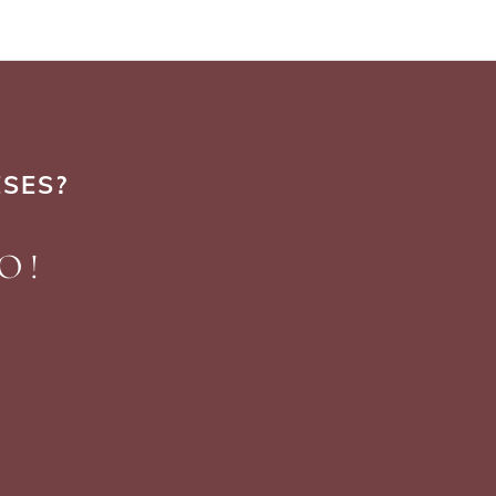
ESES?
O!