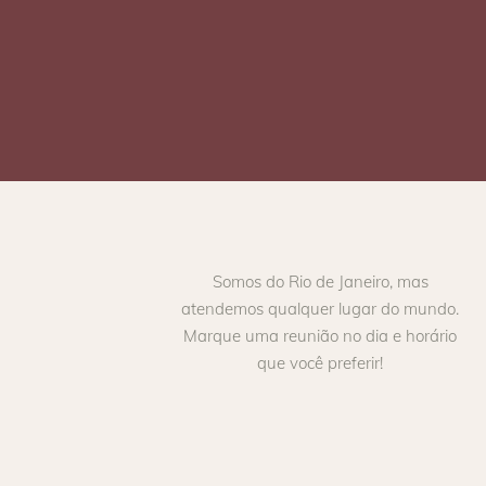
Somos do Rio de Janeiro, mas
atendemos qualquer lugar do mundo.
Marque uma reunião no dia e horário
que você preferir!