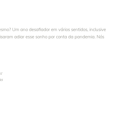
smo? Um ano desafiador em vários sentidos, inclusive
isaram adiar esse sonho por conta da pandemia. Nós
te
as