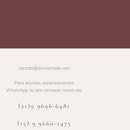
contato@donaamelie.com
Para dúvidas, esclarecimentos,
WhatsApp ou pra conhecer nossa voz:
(21)9 9696-6481
(15) 9 9660-1475