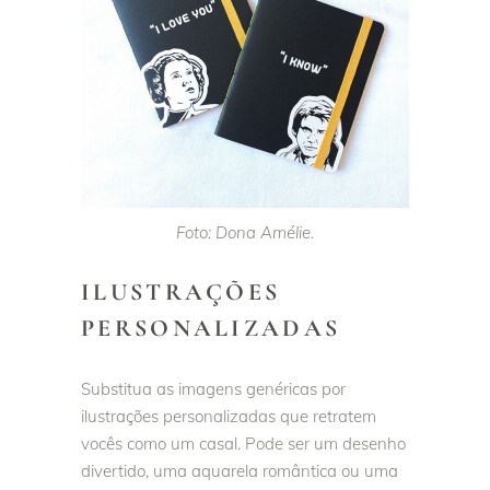
Foto: Dona Amélie.
ILUSTRAÇÕES
PERSONALIZADAS
Substitua as imagens genéricas por
ilustrações personalizadas que retratem
vocês como um casal. Pode ser um desenho
divertido, uma aquarela romântica ou uma