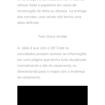
refazer toda a papelaria em casos de
remarcação de data ou atrasos na entrega
dos convites, caso ainda não tenha uma
data definida.
Foto: Dona Amélie
A ideia é que com o QR Code os
convidados possam acessar as informações
em uma página que tenha tudo atualizado,
normalmente o site do casamento, ou
direcionando para o mapa com o endereço
do casamento.