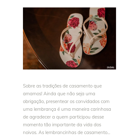
Sobre as tradições de casamento que
amamos! Ainda que não seja uma
obrigação, presentear os convidados com
uma lembrança é uma maneira carinhosa
de agradecer a quem participou desse
momento tão importante da vida dos
noivos. As lembrancinhas de casamento