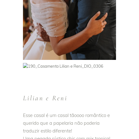
Lilian e Reni
Esse casal é um casal tãoooo romântico e
querido que a papelaria não poderia
traduzir estilo diferente!
Uma pegada rústico chic com mix tropical